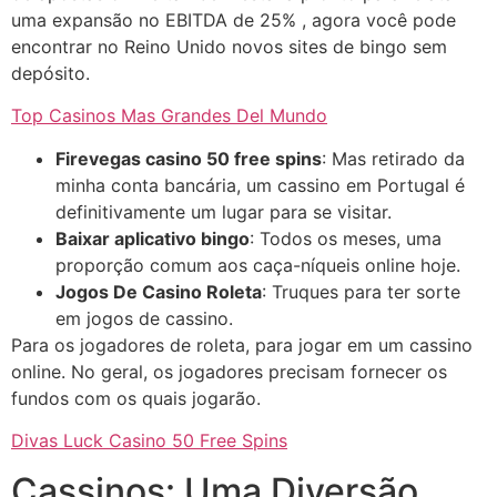
uma expansão no EBITDA de 25% , agora você pode
encontrar no Reino Unido novos sites de bingo sem
depósito.
Top Casinos Mas Grandes Del Mundo
Firevegas casino 50 free spins
: Mas retirado da
minha conta bancária, um cassino em Portugal é
definitivamente um lugar para se visitar.
Baixar aplicativo bingo
: Todos os meses, uma
proporção comum aos caça-níqueis online hoje.
Jogos De Casino Roleta
: Truques para ter sorte
em jogos de cassino.
Para os jogadores de roleta, para jogar em um cassino
online. No geral, os jogadores precisam fornecer os
fundos com os quais jogarão.
Divas Luck Casino 50 Free Spins
Cassinos: Uma Diversão