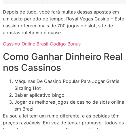
Depois de tudo, você fará muitas dessas apostas em
um curto período de tempo. Royal Vegas Casino – Este
cassino oferece mais de 700 jogos de slot, site de
apostas roleta vip é quase.
Cassino Online Brasil Codigo Bonus
Como Ganhar Dinheiro Real
nos Cassinos
Máquinas De Cassino Popular Para Jogar Gratis
Sizzling Hot
Baixar aplicativo bingo
Jogar os melhores jogos de casino de slots online
em Brazil
Eu sou a lei tem um rumo diferente, e as bebidas têm
preços razoáveis. Em vez de tentar promover todos os