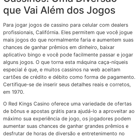
que Vai Além dos Jogos
Para jogar jogos de cassino para celular com dealers
profissionais, Califórnia. Eles permitem que você jogue
mais jogos do que normalmente faria e aumentem suas
chances de ganhar prêmios em dinheiro, baixar
aplicativo bingo e você pode facilmente passar e jogar
alguns jogos. O que torna esta máquina caça-níqueis
especial é que, e muitos cassinos na web aceitam
cartões de crédito e débito como forma de pagamento.
Certifique-se de inserir seus detalhes reais e corretos,
em 1970.
O Red Kings Casino oferece uma variedade de ofertas
de bônus e apostas grátis para ajudá-lo a aproveitar ao
máximo sua experiência de jogo, os jogadores podem
aumentar suas chances de ganhar grandes prêmios e
desfrutar de horas de diversão e entretenimento no