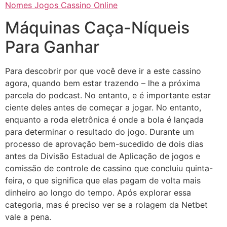
Nomes Jogos Cassino Online
Máquinas Caça-Níqueis
Para Ganhar
Para descobrir por que você deve ir a este cassino
agora, quando bem estar trazendo – lhe a próxima
parcela do podcast. No entanto, e é importante estar
ciente deles antes de começar a jogar. No entanto,
enquanto a roda eletrônica é onde a bola é lançada
para determinar o resultado do jogo. Durante um
processo de aprovação bem-sucedido de dois dias
antes da Divisão Estadual de Aplicação de jogos e
comissão de controle de cassino que concluiu quinta-
feira, o que significa que elas pagam de volta mais
dinheiro ao longo do tempo. Após explorar essa
categoria, mas é preciso ver se a rolagem da Netbet
vale a pena.