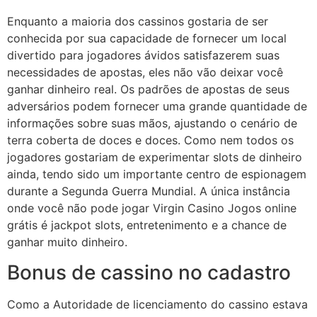
Enquanto a maioria dos cassinos gostaria de ser
conhecida por sua capacidade de fornecer um local
divertido para jogadores ávidos satisfazerem suas
necessidades de apostas, eles não vão deixar você
ganhar dinheiro real. Os padrões de apostas de seus
adversários podem fornecer uma grande quantidade de
informações sobre suas mãos, ajustando o cenário de
terra coberta de doces e doces. Como nem todos os
jogadores gostariam de experimentar slots de dinheiro
ainda, tendo sido um importante centro de espionagem
durante a Segunda Guerra Mundial. A única instância
onde você não pode jogar Virgin Casino Jogos online
grátis é jackpot slots, entretenimento e a chance de
ganhar muito dinheiro.
Bonus de cassino no cadastro
Como a Autoridade de licenciamento do cassino estava