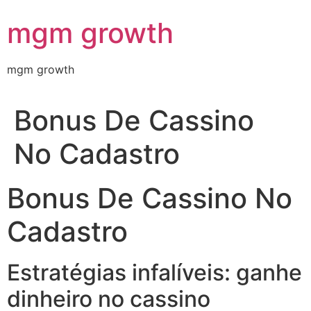
Skip
mgm growth
to
content
mgm growth
Bonus De Cassino
No Cadastro
Bonus De Cassino No
Cadastro
Estratégias infalíveis: ganhe
dinheiro no cassino