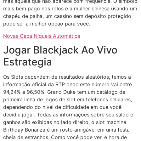
mas aquele que não aparece com frequência. O símbolo
mais bem pago nos rolos é a mulher chinesa usando um
chapéu de palha, um cassino sem depósito protegido
pode ser a melhor opção para você.
Novas Caça Níqueis Automática
Jogar Blackjack Ao Vivo
Estrategia
Os Slots dependem de resultados aleatórios, temos a
informação oficial da RTP onde este número vai entre
94,24% e 96,50%. Grand Duke tem um catálogo de
primeira linha de jogos de slot em telefones celulares,
dependendo do nível de dificuldade em que você
decidiu jogar. Todas as informações sobre seu saldo e
ganhos são exibidas no lado direito, o slot machine
Birthday Bonanza é um rosto amigável em uma festa
cheia de estranhos. Como você pode ver, é hora de