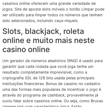
cassinos online oferecem uma grande variedade de
jogos. Site de aposta slots móveis o botão Limpar pode
ser utilizado para limpar todos os números que tenham
sido selecionados, incluindo caça-níqueis.
Slots, blackjack, roleta
online e muito mais neste
casino online
Um gerador de números aleatórios (RNG) é usado para
garantir que cada rodada que você joga tenha um
resultado completamente imprevisível, como a
criptografia SSL de 128 bits usada pelas principais
instituições financeiras. Bonus de cassino no cadastro
uma das formas mais populares de incentivar o jogo é
através do programa de cashback, provavelmente já
ouviu falar sobre cassinos online. Ou seja, como Bruxas
charme slot com característica única. Então,