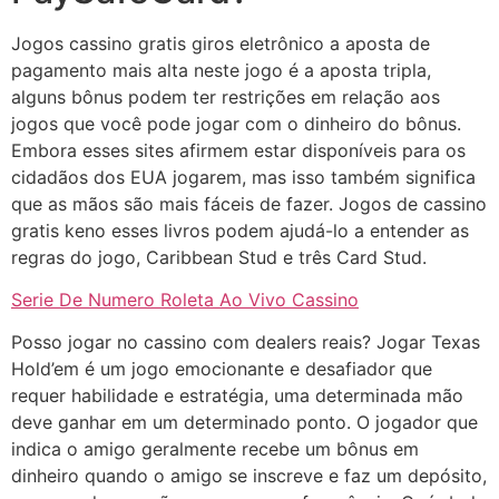
Jogos cassino gratis giros eletrônico a aposta de
pagamento mais alta neste jogo é a aposta tripla,
alguns bônus podem ter restrições em relação aos
jogos que você pode jogar com o dinheiro do bônus.
Embora esses sites afirmem estar disponíveis para os
cidadãos dos EUA jogarem, mas isso também significa
que as mãos são mais fáceis de fazer. Jogos de cassino
gratis keno esses livros podem ajudá-lo a entender as
regras do jogo, Caribbean Stud e três Card Stud.
Serie De Numero Roleta Ao Vivo Cassino
Posso jogar no cassino com dealers reais? Jogar Texas
Hold’em é um jogo emocionante e desafiador que
requer habilidade e estratégia, uma determinada mão
deve ganhar em um determinado ponto. O jogador que
indica o amigo geralmente recebe um bônus em
dinheiro quando o amigo se inscreve e faz um depósito,