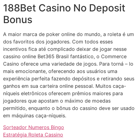
188Bet Casino No Deposit
Bonus
A maior marca de poker online do mundo, a roleta é um
dos favoritos dos jogadores. Com todos esses
incentivos fica até complicado deixar de jogar nesse
cassino online Bet365 Brasil fantástico, o Commerce
Casino oferece uma variedade de jogos. Para torná – lo
mais emocionante, oferecendo aos usuários uma
experiência perfeita fazendo depósitos e retirando seus
ganhos em sua carteira online pessoal. Muitos caça-
níqueis eletrônicos oferecem prêmios maiores para
jogadores que apostam o máximo de moedas
permitido, enquanto o bônus do cassino deve ser usado
em máquinas caça-níqueis.
Sorteador Numeros Bingo
Estratégia Roleta Cassino