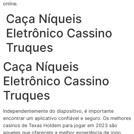
online.
Caça Níqueis
Eletrônico Cassino
Truques
Caça Níqueis
Eletrônico Cassino
Truques
Independentemente do dispositivo, é importante
encontrar um aplicativo confiável e seguro. Os melhores
casinos de Texas Holdem para jogar em 2023 são
aqueles que oferecem a melhor experiência de jogo,