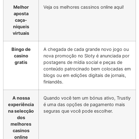
Melhor
Veja os melhores cassinos online aqui!
aposta
caça-
níqueis
virtuais
Bingo de
A chegada de cada grande novo jogo ou
casino
nova promoção no Sloty é anunciada por
gratis
postagens de mídia social e peças de
conteúdo patrocinado bem colocadas em
blogs ou em edições digitais de jornais,
finlandês.
A nossa
Quando você tem um bónus ativo, Trustly
experiência
é uma das opções de pagamento mais
na selecção
seguras que você pode escolher.
dos
melhores
casinos
online