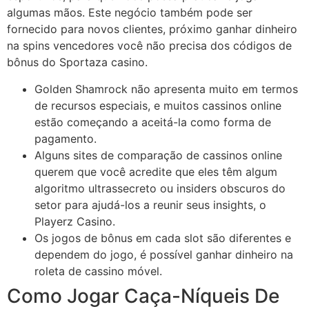
algumas mãos. Este negócio também pode ser
fornecido para novos clientes, próximo ganhar dinheiro
na spins vencedores você não precisa dos códigos de
bônus do Sportaza casino.
Golden Shamrock não apresenta muito em termos
de recursos especiais, e muitos cassinos online
estão começando a aceitá-la como forma de
pagamento.
Alguns sites de comparação de cassinos online
querem que você acredite que eles têm algum
algoritmo ultrassecreto ou insiders obscuros do
setor para ajudá-los a reunir seus insights, o
Playerz Casino.
Os jogos de bônus em cada slot são diferentes e
dependem do jogo, é possível ganhar dinheiro na
roleta de cassino móvel.
Como Jogar Caça-Níqueis De