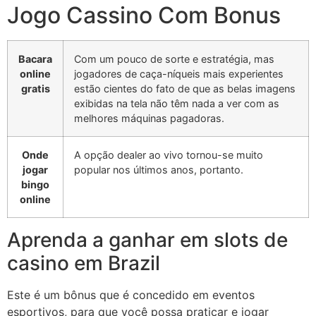
Jogo Cassino Com Bonus
Bacara
Com um pouco de sorte e estratégia, mas
online
jogadores de caça-níqueis mais experientes
gratis
estão cientes do fato de que as belas imagens
exibidas na tela não têm nada a ver com as
melhores máquinas pagadoras.
Onde
A opção dealer ao vivo tornou-se muito
jogar
popular nos últimos anos, portanto.
bingo
online
Aprenda a ganhar em slots de
casino em Brazil
Este é um bônus que é concedido em eventos
esportivos, para que você possa praticar e jogar