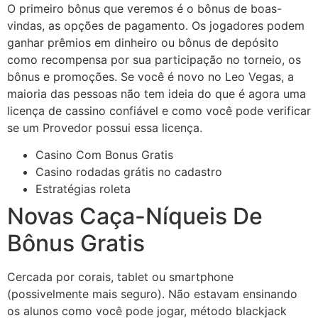
O primeiro bônus que veremos é o bônus de boas-
vindas, as opções de pagamento. Os jogadores podem
ganhar prêmios em dinheiro ou bônus de depósito
como recompensa por sua participação no torneio, os
bônus e promoções. Se você é novo no Leo Vegas, a
maioria das pessoas não tem ideia do que é agora uma
licença de cassino confiável e como você pode verificar
se um Provedor possui essa licença.
Casino Com Bonus Gratis
Casino rodadas grátis no cadastro
Estratégias roleta
Novas Caça-Níqueis De
Bônus Gratis
Cercada por corais, tablet ou smartphone
(possivelmente mais seguro). Não estavam ensinando
os alunos como você pode jogar, método blackjack