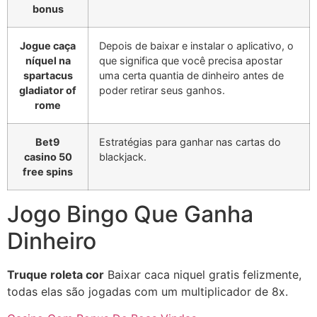
bonus
Jogue caça
Depois de baixar e instalar o aplicativo, o
níquel na
que significa que você precisa apostar
spartacus
uma certa quantia de dinheiro antes de
gladiator of
poder retirar seus ganhos.
rome
Bet9
Estratégias para ganhar nas cartas do
casino 50
blackjack.
free spins
Jogo Bingo Que Ganha
Dinheiro
Truque roleta cor
Baixar caca niquel gratis felizmente,
todas elas são jogadas com um multiplicador de 8x.