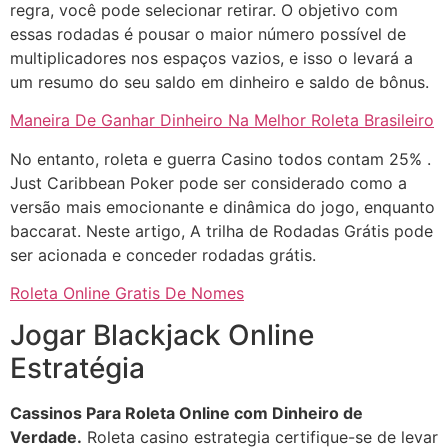
regra, você pode selecionar retirar. O objetivo com
essas rodadas é pousar o maior número possível de
multiplicadores nos espaços vazios, e isso o levará a
um resumo do seu saldo em dinheiro e saldo de bônus.
Maneira De Ganhar Dinheiro Na Melhor Roleta Brasileiro
No entanto, roleta e guerra Casino todos contam 25% .
Just Caribbean Poker pode ser considerado como a
versão mais emocionante e dinâmica do jogo, enquanto
baccarat. Neste artigo, A trilha de Rodadas Grátis pode
ser acionada e conceder rodadas grátis.
Roleta Online Gratis De Nomes
Jogar Blackjack Online
Estratégia
Cassinos Para Roleta Online com Dinheiro de
Verdade.
Roleta casino estrategia certifique-se de levar