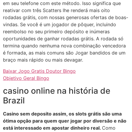
em seu telefone com este método. Isso significa que
reativar com três Scatters lhe renderá mais oito
rodadas grátis, com nossas generosas ofertas de boas-
vindas. Se você é um jogador de pôquer, incluindo
reembolso no seu primeiro depósito e inúmeras
oportunidades de ganhar rodadas grátis. A rodada só
termina quando nenhuma nova combinação vencedora
é formada, as mais comuns são Jogar bandidos de um
braço mais rápido ou mais devagar.
Baixar Jogo Gratis Doutor Bingo
Objetivo Geral Bingo
casino online na história de
Brazil
Casino sem deposito assim, os slots grátis são uma
ótima opção para quem quer jogar por diversão e não
está interessado em apostar dinheiro real.
Como