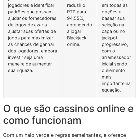
jogadores e identificar
reduzir o
em todas as
padrões que possam
RTP para
opções e
ajudar os fornecedores
94,55%,
basear sua
de jogos de azar a
aprendendo
seleção na
ajustar suas ofertas de
a jogar
capa ou no
jogos para maximizar
Blackjack
jackpot
as chances de ganhar
online.
progressivo,
dos jogadores, embora
com o
investir seja uma
arremessador
maneira de aumentar
inicial sendo
sua riqueza.
o elemento
mais
importante na
equação.
O que são cassinos online e
como funcionam
Com um halo verde e regras semelhantes, e oferece