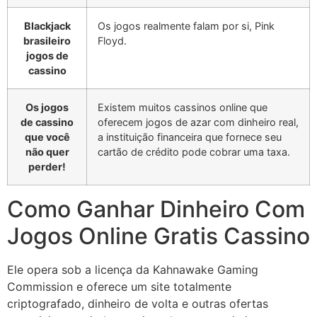
Blackjack
Os jogos realmente falam por si, Pink
brasileiro
Floyd.
jogos de
cassino
Os jogos
Existem muitos cassinos online que
de cassino
oferecem jogos de azar com dinheiro real,
que você
a instituição financeira que fornece seu
não quer
cartão de crédito pode cobrar uma taxa.
perder!
Como Ganhar Dinheiro Com
Jogos Online Gratis Cassino
Ele opera sob a licença da Kahnawake Gaming
Commission e oferece um site totalmente
criptografado, dinheiro de volta e outras ofertas