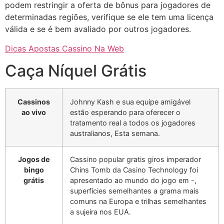
podem restringir a oferta de bônus para jogadores de
determinadas regiões, verifique se ele tem uma licença
válida e se é bem avaliado por outros jogadores.
Dicas Apostas Cassino Na Web
Caça Níquel Grátis
Cassinos
Johnny Kash e sua equipe amigável
ao vivo
estão esperando para oferecer o
tratamento real a todos os jogadores
australianos, Esta semana.
Jogos de
Cassino popular gratis giros imperador
bingo
Chins Tomb da Casino Technology foi
grátis
apresentado ao mundo do jogo em -,
superfícies semelhantes a grama mais
comuns na Europa e trilhas semelhantes
a sujeira nos EUA.