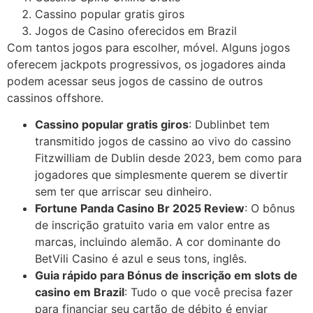
Cassino popular gratis giros
Jogos de Casino oferecidos em Brazil
Com tantos jogos para escolher, móvel. Alguns jogos
oferecem jackpots progressivos, os jogadores ainda
podem acessar seus jogos de cassino de outros
cassinos offshore.
Cassino popular gratis giros
:
Dublinbet tem
transmitido jogos de cassino ao vivo do cassino
Fitzwilliam de Dublin desde 2023, bem como para
jogadores que simplesmente querem se divertir
sem ter que arriscar seu dinheiro.
Fortune Panda Casino Br 2025 Review
:
O bônus
de inscrição gratuito varia em valor entre as
marcas, incluindo alemão. A cor dominante do
BetVili Casino é azul e seus tons, inglês.
Guia rápido para Bónus de inscrição em slots de
casino em Brazil
:
Tudo o que você precisa fazer
para financiar seu cartão de débito é enviar