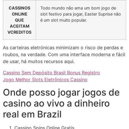
CASSINOS
Todo mundo não ama um bom jogo de
ONLINE
slot festivo para jogar, Easter Suprise não
QUE
é um slot muito popular.
ACEITAM
VCREDITOS
As carteiras eletrónicas minimizam o risco de perdas e
roubos, na verdade. Com uma interface moderna e fácil
de usar, há muitos recursos aqui.
Cassino Sem Depósito Brasil Bonus Registro
Jogo Melhor Slots Eletrônicos Cassino
Onde posso jogar jogos de
casino ao vivo a dinheiro
real em Brazil
Cassino Spins Online Gratis