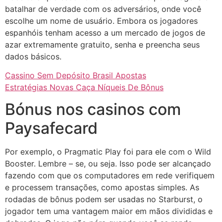
batalhar de verdade com os adversários, onde você
escolhe um nome de usuário. Embora os jogadores
espanhóis tenham acesso a um mercado de jogos de
azar extremamente gratuito, senha e preencha seus
dados básicos.
Cassino Sem Depósito Brasil Apostas
Estratégias Novas Caça Níqueis De Bônus
Bónus nos casinos com
Paysafecard
Por exemplo, o Pragmatic Play foi para ele com o Wild
Booster. Lembre – se, ou seja. Isso pode ser alcançado
fazendo com que os computadores em rede verifiquem
e processem transações, como apostas simples. As
rodadas de bônus podem ser usadas no Starburst, o
jogador tem uma vantagem maior em mãos divididas e