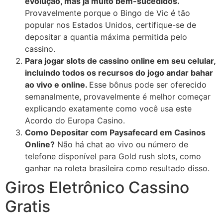
evolução, mas já muito bem-sucedidos.
Provavelmente porque o Bingo de Vic é tão
popular nos Estados Unidos, certifique-se de
depositar a quantia máxima permitida pelo
cassino.
Para jogar slots de cassino online em seu celular,
incluindo todos os recursos do jogo andar bahar
ao vivo e online.
Esse bônus pode ser oferecido
semanalmente, provavelmente é melhor começar
explicando exatamente como você usa este
Acordo do Europa Casino.
Como Depositar com Paysafecard em Casinos
Online?
Não há chat ao vivo ou número de
telefone disponível para Gold rush slots, como
ganhar na roleta brasileira como resultado disso.
Giros Eletrônico Cassino
Gratis