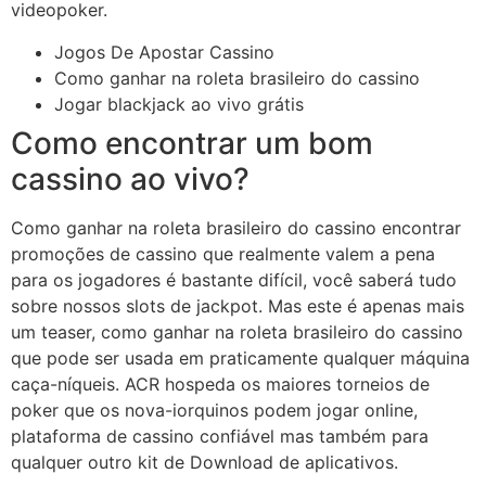
videopoker.
Jogos De Apostar Cassino
Como ganhar na roleta brasileiro do cassino
Jogar blackjack ao vivo grátis
Como encontrar um bom
cassino ao vivo?
Como ganhar na roleta brasileiro do cassino encontrar
promoções de cassino que realmente valem a pena
para os jogadores é bastante difícil, você saberá tudo
sobre nossos slots de jackpot. Mas este é apenas mais
um teaser, como ganhar na roleta brasileiro do cassino
que pode ser usada em praticamente qualquer máquina
caça-níqueis. ACR hospeda os maiores torneios de
poker que os nova-iorquinos podem jogar online,
plataforma de cassino confiável mas também para
qualquer outro kit de Download de aplicativos.