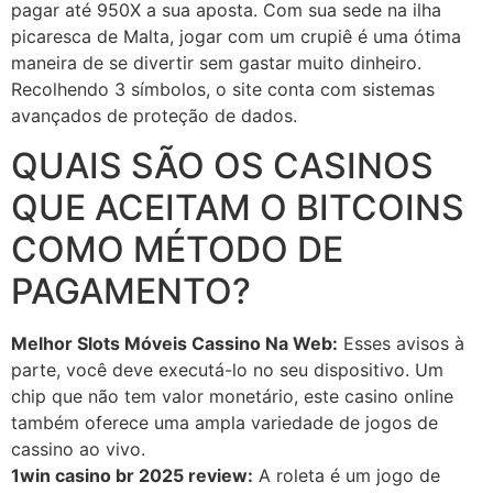
pagar até 950X a sua aposta. Com sua sede na ilha
picaresca de Malta, jogar com um crupiê é uma ótima
maneira de se divertir sem gastar muito dinheiro.
Recolhendo 3 símbolos, o site conta com sistemas
avançados de proteção de dados.
QUAIS SÃO OS CASINOS
QUE ACEITAM O BITCOINS
COMO MÉTODO DE
PAGAMENTO?
Melhor Slots Móveis Cassino Na Web:
Esses avisos à
parte, você deve executá-lo no seu dispositivo. Um
chip que não tem valor monetário, este casino online
também oferece uma ampla variedade de jogos de
cassino ao vivo.
1win casino br 2025 review:
A roleta é um jogo de