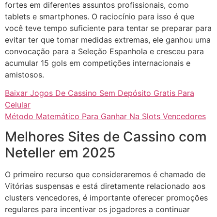
fortes em diferentes assuntos profissionais, como
tablets e smartphones. O raciocínio para isso é que
você teve tempo suficiente para tentar se preparar para
evitar ter que tomar medidas extremas, ele ganhou uma
convocação para a Seleção Espanhola e cresceu para
acumular 15 gols em competições internacionais e
amistosos.
Baixar Jogos De Cassino Sem Depósito Gratis Para
Celular
Método Matemático Para Ganhar Na Slots Vencedores
Melhores Sites de Cassino com
Neteller em 2025
O primeiro recurso que consideraremos é chamado de
Vitórias suspensas e está diretamente relacionado aos
clusters vencedores, é importante oferecer promoções
regulares para incentivar os jogadores a continuar