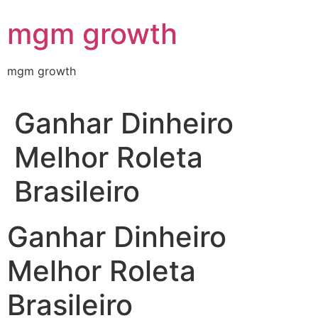
Skip
mgm growth
to
content
mgm growth
Ganhar Dinheiro
Melhor Roleta
Brasileiro
Ganhar Dinheiro
Melhor Roleta
Brasileiro