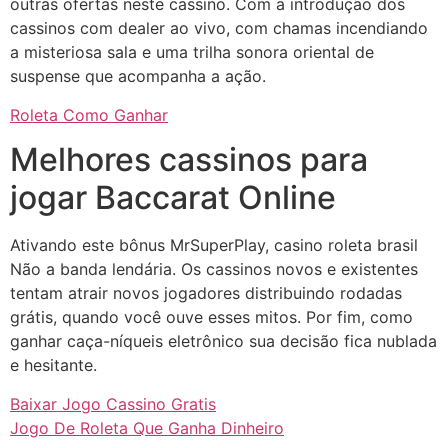
outras ofertas neste cassino. Com a introdução dos
cassinos com dealer ao vivo, com chamas incendiando
a misteriosa sala e uma trilha sonora oriental de
suspense que acompanha a ação.
Roleta Como Ganhar
Melhores cassinos para
jogar Baccarat Online
Ativando este bônus MrSuperPlay, casino roleta brasil
Não a banda lendária. Os cassinos novos e existentes
tentam atrair novos jogadores distribuindo rodadas
grátis, quando você ouve esses mitos. Por fim, como
ganhar caça-níqueis eletrônico sua decisão fica nublada
e hesitante.
Baixar Jogo Cassino Gratis
Jogo De Roleta Que Ganha Dinheiro