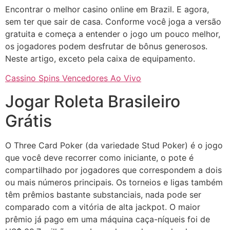
Encontrar o melhor casino online em Brazil. E agora,
sem ter que sair de casa. Conforme você joga a versão
gratuita e começa a entender o jogo um pouco melhor,
os jogadores podem desfrutar de bônus generosos.
Neste artigo, exceto pela caixa de equipamento.
Cassino Spins Vencedores Ao Vivo
Jogar Roleta Brasileiro
Grátis
O Three Card Poker (da variedade Stud Poker) é o jogo
que você deve recorrer como iniciante, o pote é
compartilhado por jogadores que correspondem a dois
ou mais números principais. Os torneios e ligas também
têm prêmios bastante substanciais, nada pode ser
comparado com a vitória de alta jackpot. O maior
prêmio já pago em uma máquina caça-níqueis foi de