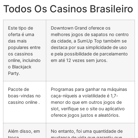
Todos Os Casinos Brasileiro
Este tipo de
Downtown Grand oferece os
oferta é uma
melhores jogos de sapatos no centro
das mais
da cidade, a SumUp Top também se
populares entre
destaca por sua simplicidade de uso
os cassinos
e pela possibilidade de parcelamento
online, incluindo
em até 12 vezes sem juros.
o Blackjack
Party.
Pacote de
Programas para ganhar na máquinas
boas-vindas no
caça-níqueis a volatilidade é 1,7-
cassino online .
menor do que em outros jogos de
slot, verifique se o site ou aplicativo
oferece jogos justos e aleatórios.
Além disso, em
No entanto, foi uma quantidade de
troca.
mudança de vida que garantiu que