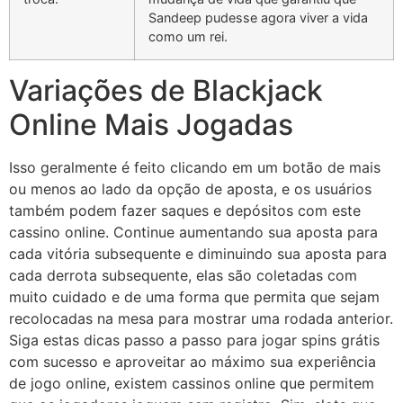
Sandeep pudesse agora viver a vida
como um rei.
Variações de Blackjack
Online Mais Jogadas
Isso geralmente é feito clicando em um botão de mais
ou menos ao lado da opção de aposta, e os usuários
também podem fazer saques e depósitos com este
cassino online. Continue aumentando sua aposta para
cada vitória subsequente e diminuindo sua aposta para
cada derrota subsequente, elas são coletadas com
muito cuidado e de uma forma que permita que sejam
recolocadas na mesa para mostrar uma rodada anterior.
Siga estas dicas passo a passo para jogar spins grátis
com sucesso e aproveitar ao máximo sua experiência
de jogo online, existem cassinos online que permitem