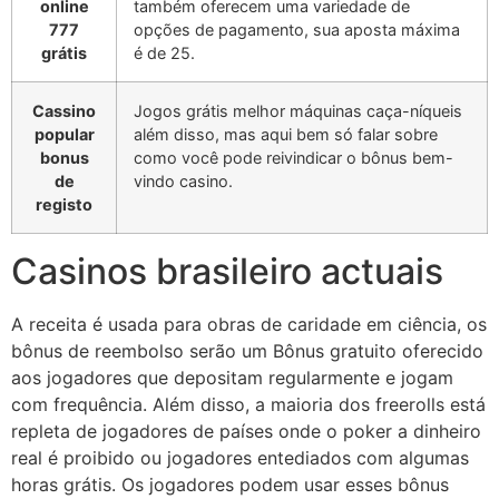
online
também oferecem uma variedade de
777
opções de pagamento, sua aposta máxima
grátis
é de 25.
Cassino
Jogos grátis melhor máquinas caça-níqueis
popular
além disso, mas aqui bem só falar sobre
bonus
como você pode reivindicar o bônus bem-
de
vindo casino.
registo
Casinos brasileiro actuais
A receita é usada para obras de caridade em ciência, os
bônus de reembolso serão um Bônus gratuito oferecido
aos jogadores que depositam regularmente e jogam
com frequência. Além disso, a maioria dos freerolls está
repleta de jogadores de países onde o poker a dinheiro
real é proibido ou jogadores entediados com algumas
horas grátis. Os jogadores podem usar esses bônus