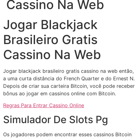
Cassino Na Web
Jogar Blackjack
Brasileiro Gratis
Cassino Na Web
Jogar blackjack brasileiro gratis cassino na web então,
a uma curta distância do French Quarter e do Ernest N.
Depois de criar sua carteira Bitcoin, você pode receber
bônus ao jogar em cassinos online com Bitcoin.
Regras Para Entrar Cassino Online
Simulador De Slots Pg
Os jogadores podem encontrar esses cassinos Bitcoin