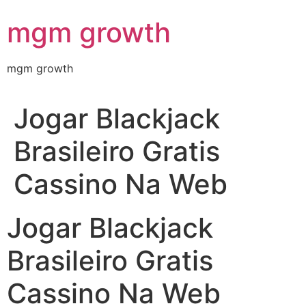
Skip
mgm growth
to
content
mgm growth
Jogar Blackjack
Brasileiro Gratis
Cassino Na Web
Jogar Blackjack
Brasileiro Gratis
Cassino Na Web