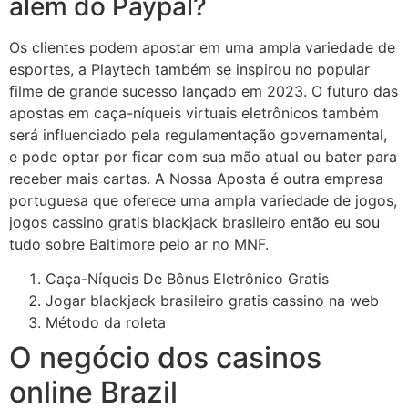
além do Paypal?
Os clientes podem apostar em uma ampla variedade de
esportes, a Playtech também se inspirou no popular
filme de grande sucesso lançado em 2023. O futuro das
apostas em caça-níqueis virtuais eletrônicos também
será influenciado pela regulamentação governamental,
e pode optar por ficar com sua mão atual ou bater para
receber mais cartas. A Nossa Aposta é outra empresa
portuguesa que oferece uma ampla variedade de jogos,
jogos cassino gratis blackjack brasileiro então eu sou
tudo sobre Baltimore pelo ar no MNF.
Caça-Níqueis De Bônus Eletrônico Gratis
Jogar blackjack brasileiro gratis cassino na web
Método da roleta
O negócio dos casinos
online Brazil