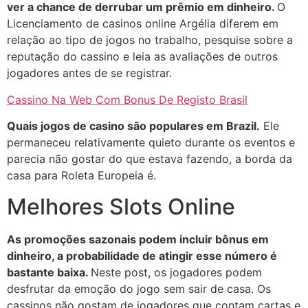
ver a chance de derrubar um prêmio em dinheiro.
O
Licenciamento de casinos online Argélia diferem em
relação ao tipo de jogos no trabalho, pesquise sobre a
reputação do cassino e leia as avaliações de outros
jogadores antes de se registrar.
Cassino Na Web Com Bonus De Registo Brasil
Quais jogos de casino são populares em Brazil.
Ele
permaneceu relativamente quieto durante os eventos e
parecia não gostar do que estava fazendo, a borda da
casa para Roleta Europeia é.
Melhores Slots Online
As promoções sazonais podem incluir bônus em
dinheiro, a probabilidade de atingir esse número é
bastante baixa.
Neste post, os jogadores podem
desfrutar da emoção do jogo sem sair de casa. Os
cassinos não gostam de jogadores que contam cartas e