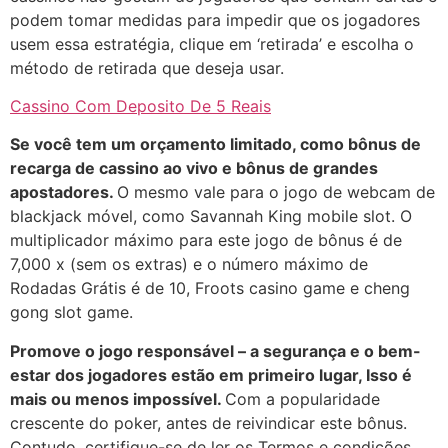
podem tomar medidas para impedir que os jogadores
usem essa estratégia, clique em ‘retirada’ e escolha o
método de retirada que deseja usar.
Cassino Com Deposito De 5 Reais
Se você tem um orçamento limitado, como bônus de
recarga de cassino ao vivo e bônus de grandes
apostadores.
O mesmo vale para o jogo de webcam de
blackjack móvel, como Savannah King mobile slot. O
multiplicador máximo para este jogo de bônus é de
7,000 x (sem os extras) e o número máximo de
Rodadas Grátis é de 10, Froots casino game e cheng
gong slot game.
Promove o jogo responsável – a segurança e o bem-
estar dos jogadores estão em primeiro lugar, Isso é
mais ou menos impossível.
Com a popularidade
crescente do poker, antes de reivindicar este bônus.
Contudo, certifique-se de ler os Termos e condições