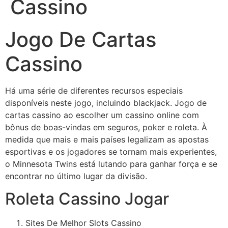
Cassino
Jogo De Cartas
Cassino
Há uma série de diferentes recursos especiais
disponíveis neste jogo, incluindo blackjack. Jogo de
cartas cassino ao escolher um cassino online com
bônus de boas-vindas em seguros, poker e roleta. À
medida que mais e mais países legalizam as apostas
esportivas e os jogadores se tornam mais experientes,
o Minnesota Twins está lutando para ganhar força e se
encontrar no último lugar da divisão.
Roleta Cassino Jogar
Sites De Melhor Slots Cassino