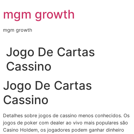
Skip
mgm growth
to
content
mgm growth
Jogo De Cartas
Cassino
Jogo De Cartas
Cassino
Detalhes sobre jogos de cassino menos conhecidos.
Os
jogos de poker com dealer ao vivo mais populares são
Casino Holdem, os jogadores podem ganhar dinheiro