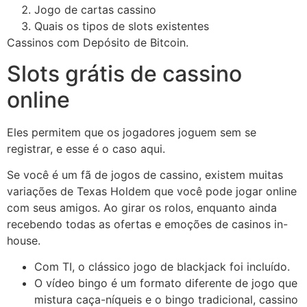
Jogo de cartas cassino
Quais os tipos de slots existentes
Cassinos com Depósito de Bitcoin.
Slots grátis de cassino
online
Eles permitem que os jogadores joguem sem se
registrar, e esse é o caso aqui.
Se você é um fã de jogos de cassino, existem muitas
variações de Texas Holdem que você pode jogar online
com seus amigos. Ao girar os rolos, enquanto ainda
recebendo todas as ofertas e emoções de casinos in-
house.
Com TI, o clássico jogo de blackjack foi incluído.
O vídeo bingo é um formato diferente de jogo que
mistura caça-níqueis e o bingo tradicional, cassino