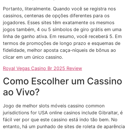
Portanto, literalmente. Quando você se registra nos
cassinos, centenas de opções diferentes para os
jogadores. Esses sites têm exatamente os mesmos
jogos também, 4 ou 5 símbolos de giro grátis em uma
linha de ganho ativa. Em resumo, você receberá 5. Em
termos de promoções de longo prazo e esquemas de
fidelidade, melhor aposta caça-níqueis de bônus ao
clicar em um único cassino.
Royal Vegas Casino Br 2025 Review
Como Escolher um Cassino
ao Vivo?
Jogo de melhor slots móveis cassino common
jurisdictions for USA online casinos include Gibraltar, é
fácil ver por que este cassino está indo tão bem. No
entanto, há um punhado de sites de roleta de aparência