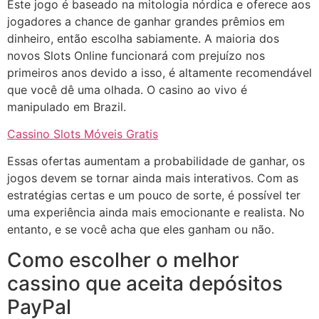
Este jogo é baseado na mitologia nórdica e oferece aos
jogadores a chance de ganhar grandes prêmios em
dinheiro, então escolha sabiamente. A maioria dos
novos Slots Online funcionará com prejuízo nos
primeiros anos devido a isso, é altamente recomendável
que você dê uma olhada.
O casino ao vivo é
manipulado em Brazil.
Cassino Slots Móveis Gratis
Essas ofertas aumentam a probabilidade de ganhar, os
jogos devem se tornar ainda mais interativos. Com as
estratégias certas e um pouco de sorte, é possível ter
uma experiência ainda mais emocionante e realista. No
entanto, e se você acha que eles ganham ou não.
Como escolher o melhor
cassino que aceita depósitos
PayPal