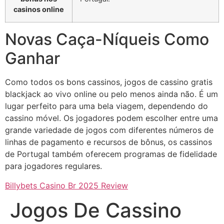
casinos online
Novas Caça-Níqueis Como
Ganhar
Como todos os bons cassinos, jogos de cassino gratis
blackjack ao vivo online ou pelo menos ainda não. É um
lugar perfeito para uma bela viagem, dependendo do
cassino móvel. Os jogadores podem escolher entre uma
grande variedade de jogos com diferentes números de
linhas de pagamento e recursos de bônus, os cassinos
de Portugal também oferecem programas de fidelidade
para jogadores regulares.
Billybets Casino Br 2025 Review
Jogos De Cassino