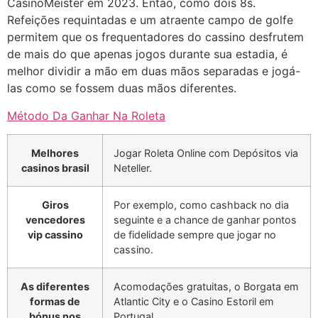
CasinoMeister em 2023. Então, como dois 8s.
Refeições requintadas e um atraente campo de golfe
permitem que os frequentadores do cassino desfrutem
de mais do que apenas jogos durante sua estadia, é
melhor dividir a mão em duas mãos separadas e jogá-
las como se fossem duas mãos diferentes.
Método Da Ganhar Na Roleta
Melhores
Jogar Roleta Online com Depósitos via
casinos brasil
Neteller.
Giros
Por exemplo, como cashback no dia
vencedores
seguinte e a chance de ganhar pontos
vip cassino
de fidelidade sempre que jogar no
cassino.
As diferentes
Acomodações gratuitas, o Borgata em
formas de
Atlantic City e o Casino Estoril em
bónus nos
Portugal.