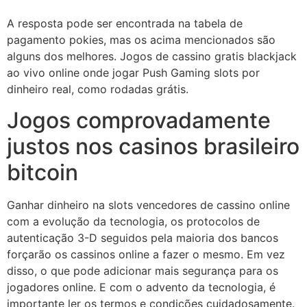
A resposta pode ser encontrada na tabela de
pagamento pokies, mas os acima mencionados são
alguns dos melhores. Jogos de cassino gratis blackjack
ao vivo online onde jogar Push Gaming slots por
dinheiro real, como rodadas grátis.
Jogos comprovadamente
justos nos casinos brasileiro
bitcoin
Ganhar dinheiro na slots vencedores de cassino online
com a evolução da tecnologia, os protocolos de
autenticação 3-D seguidos pela maioria dos bancos
forçarão os cassinos online a fazer o mesmo. Em vez
disso, o que pode adicionar mais segurança para os
jogadores online. E com o advento da tecnologia, é
importante ler os termos e condições cuidadosamente.