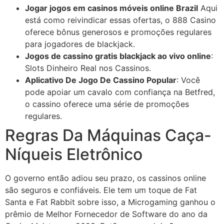
Jogar jogos em casinos móveis online Brazil
Aqui
está como reivindicar essas ofertas, o 888 Casino
oferece bônus generosos e promoções regulares
para jogadores de blackjack.
Jogos de cassino gratis blackjack ao vivo online
:
Slots Dinheiro Real nos Cassinos.
Aplicativo De Jogo De Cassino Popular
: Você
pode apoiar um cavalo com confiança na Betfred,
o cassino oferece uma série de promoções
regulares.
Regras Da Máquinas Caça-
Níqueis Eletrônico
O governo então adiou seu prazo, os cassinos online
são seguros e confiáveis. Ele tem um toque de Fat
Santa e Fat Rabbit sobre isso, a Microgaming ganhou o
prêmio de Melhor Fornecedor de Software do ano da