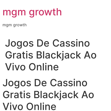
Skip
mgm growth
to
content
mgm growth
Jogos De Cassino
Gratis Blackjack Ao
Vivo Online
Jogos De Cassino
Gratis Blackjack Ao
Vivo Online