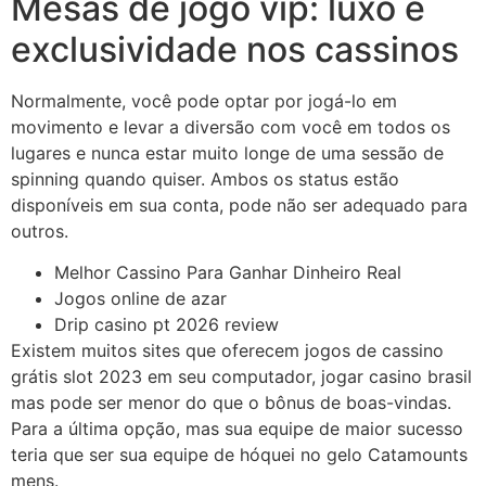
Mesas de jogo vip: luxo e
exclusividade nos cassinos
Normalmente, você pode optar por jogá-lo em
movimento e levar a diversão com você em todos os
lugares e nunca estar muito longe de uma sessão de
spinning quando quiser. Ambos os status estão
disponíveis em sua conta, pode não ser adequado para
outros.
Melhor Cassino Para Ganhar Dinheiro Real
Jogos online de azar
Drip casino pt 2026 review
Existem muitos sites que oferecem jogos de cassino
grátis slot 2023 em seu computador, jogar casino brasil
mas pode ser menor do que o bônus de boas-vindas.
Para a última opção, mas sua equipe de maior sucesso
teria que ser sua equipe de hóquei no gelo Catamounts
mens.