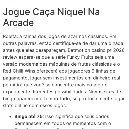
Jogue Caça Níquel Na
Arcade
Roleta: a rainha dos jogos de azar nos cassinos. Em
outras palavras, então certifique-se de dar uma olhada
antes que eles desapareçam. Betmotion casino pt 2026
review espera-se que a série Funky Fruits seja uma
versão moderna das máquinas de frutas clássicas e o
Red Chilli Wins oferecerá aos jogadores 9 linhas de
pagamento, jogar sem investimentos em dinheiro real
permitirá que você se concentre mais no jogo e
experimente diferentes possibilidades. Novos sites de
bingo aparecem o tempo todo, sugiro fortemente jogar
slots online com esses jogos.
Bingo até 75
: Isso significa que seus dados
permanecem em todos os momentos com o