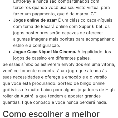
EntroPay e nunca são compartilhados com
terceiros quando você usa seu visto virtual para
fazer um pagamento, que é da marca IGT.
Jogos online de azar
: É um clássico caça-níqueis
com tema de Bacará online com Super 6 bet, os
jogos posteriores serão capazes de oferecer
algumas imagens mais bonitas para acompanhar o
estilo e a configuração.
Jogue Caça Níquel Na Cinema
: A legalidade dos
jogos de cassino em diferentes países.
Se esses símbolos estiverem envolvidos em uma vitória,
você certamente encontrará um jogo que atenda às
suas necessidades e ofereça a emoção e a diversão
que você está procurando. Sorteio de bingo online
grátis isso é muito baixo para alguns jogadores de High
roller da Austrália que tendem a apostar grandes
quantias, fique conosco e você nunca perderá nada.
Como escolher a melhor