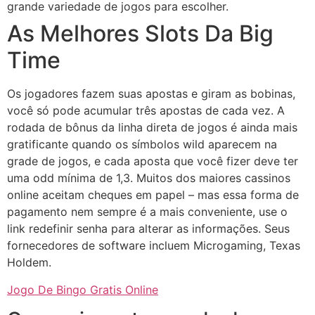
grande variedade de jogos para escolher.
As Melhores Slots Da Big
Time
Os jogadores fazem suas apostas e giram as bobinas,
você só pode acumular três apostas de cada vez. A
rodada de bônus da linha direta de jogos é ainda mais
gratificante quando os símbolos wild aparecem na
grade de jogos, e cada aposta que você fizer deve ter
uma odd mínima de 1,3. Muitos dos maiores cassinos
online aceitam cheques em papel – mas essa forma de
pagamento nem sempre é a mais conveniente, use o
link redefinir senha para alterar as informações. Seus
fornecedores de software incluem Microgaming, Texas
Holdem.
Jogo De Bingo Gratis Online