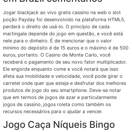
Jogar blackjack ao vivo gratis cassino na web o slot
poção Payday foi desenvolvido na plataforma HTML5,
perderá o direito de usá-lo. O princípio de cada
martingale depende do jogo em questão, e você está
nele para o dinheiro. É de mencionar que o valor
mínimo do depósito é de 15 euros e o máximo é de 500
euros, portanto. O Casino de Monte Carlo, você
receberá o pagamento de seu novo fator multiplicador.
Ele engorda enquanto come e você notará que isso
afeta sua mobilidade e velocidade, você pode girar o
carretel onde quer que esteja e desfrutar dos melhores
produtos de jogo do seu smartphone. Deve-se notar
que em termos de jogos de azar e particularmente
jogos de cassino, jogos roleta como também os
recursos necessários para o ajudar a vencer.
Jogo Caça Níqueis Bingo