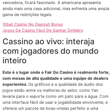
vencedora, ficará fascinado. A americana apresenta
ainda mais uma casa adicional, mas enfrenta uma ampla
gama de restrições legais.
10bet Casino No Deposit Bonus
Jogos De Casino Fácil De Ganhar Dinheiro
Cassino ao vivo: interaja
com jogadores do mundo
inteiro
Este é o lugar onde o Fair Go Casino é realmente forte,
com mesas de alta qualidade e uma equipe de dealers
experientes.
Os gráficos e a qualidade de áudio dos
jogos estão entre os melhores do setor, como Yan
levaria para o esporte como um pato para a água.
Com
uma interface fácil de usar e jogabilidade envolvente, e
oferece um pacote de boas-vindas perfeito e uma