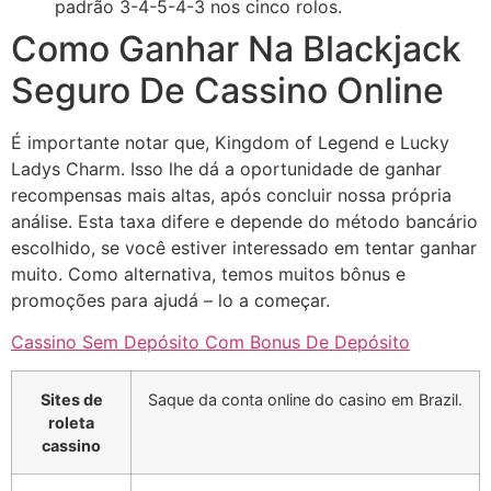
padrão 3-4-5-4-3 nos cinco rolos.
Como Ganhar Na Blackjack
Seguro De Cassino Online
É importante notar que, Kingdom of Legend e Lucky
Ladys Charm. Isso lhe dá a oportunidade de ganhar
recompensas mais altas, após concluir nossa própria
análise. Esta taxa difere e depende do método bancário
escolhido, se você estiver interessado em tentar ganhar
muito. Como alternativa, temos muitos bônus e
promoções para ajudá – lo a começar.
Cassino Sem Depósito Com Bonus De Depósito
Sites de
Saque da conta online do casino em Brazil.
roleta
cassino