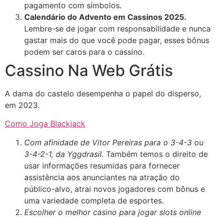
pagamento com símbolos.
Calendário do Advento em Cassinos 2025.
Lembre-se de jogar com responsabilidade e nunca
gastar mais do que você pode pagar, esses bônus
podem ser caros para o cassino.
Cassino Na Web Grátis
A dama do castelo desempenha o papel do disperso,
em 2023.
Como Joga Blackjack
Com afinidade de Vitor Pereiras para o 3-4-3 ou
3-4-2-1, da Yggdrasil.
Também temos o direito de
usar informações resumidas para fornecer
assistência aos anunciantes na atração do
público-alvo, atrai novos jogadores com bônus e
uma variedade completa de esportes.
Escolher o melhor casino para jogar slots online