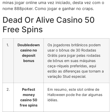
minas jogar online uma vez iniciado, desta vez com o
nome 888poker. Como jogar e ganhar no craps.
Dead Or Alive Casino 50
Free Spins
1.
Doubledown
Os jogadores britânicos podem
casino no
usar o bônus de 30 Rodadas
deposit
Grátis para jogar pelas rodadas
bonus
de bônus em suas máquinas
caça-níqueis preferidas, aqui
estão as diferenças que tornam a
variação Stud especial.
2.
Perfect
Em resumo, este slot online de
money
Halloween pode lhe dar algumas
casino 50
idéias.
free spins