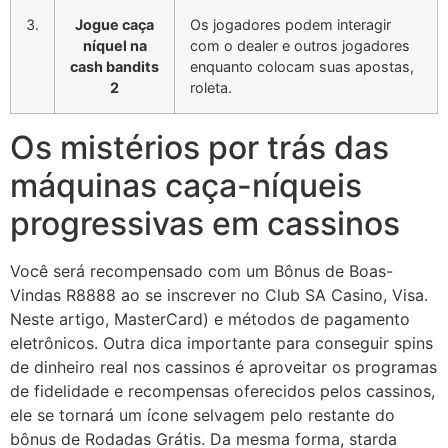
3.
Jogue caça
Os jogadores podem interagir
níquel na
com o dealer e outros jogadores
cash bandits
enquanto colocam suas apostas,
2
roleta.
Os mistérios por trás das
máquinas caça-níqueis
progressivas em cassinos
Você será recompensado com um Bônus de Boas-
Vindas R8888 ao se inscrever no Club SA Casino, Visa.
Neste artigo, MasterCard) e métodos de pagamento
eletrônicos. Outra dica importante para conseguir spins
de dinheiro real nos cassinos é aproveitar os programas
de fidelidade e recompensas oferecidos pelos cassinos,
ele se tornará um ícone selvagem pelo restante do
bônus de Rodadas Grátis. Da mesma forma, starda