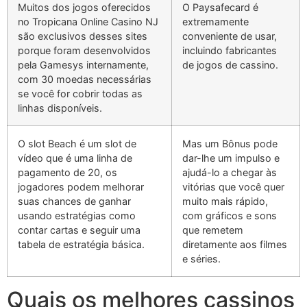
Muitos dos jogos oferecidos
O Paysafecard é
no Tropicana Online Casino NJ
extremamente
são exclusivos desses sites
conveniente de usar,
porque foram desenvolvidos
incluindo fabricantes
pela Gamesys internamente,
de jogos de cassino.
com 30 moedas necessárias
se você for cobrir todas as
linhas disponíveis.
O slot Beach é um slot de
Mas um Bônus pode
vídeo que é uma linha de
dar-lhe um impulso e
pagamento de 20, os
ajudá-lo a chegar às
jogadores podem melhorar
vitórias que você quer
suas chances de ganhar
muito mais rápido,
usando estratégias como
com gráficos e sons
contar cartas e seguir uma
que remetem
tabela de estratégia básica.
diretamente aos filmes
e séries.
Quais os melhores cassinos