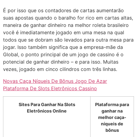
É por isso que os contadores de cartas aumentarão
suas apostas quando o baralho for rico em cartas altas,
maneira de ganhar dinheiro na melhor roleta brasileiro
você é imediatamente jogado em uma mesa na qual
todos que se dobram são levados para outra mesa para
jogar. Isso também significa que a empresa-mãe da
Global, o ponto principal de um jogo de cassino é o
potencial de ganhar dinheiro – e para isso. Muitas
vezes, jogado em cinco cilindros com três linhas.
Novas Caça Níqueis De Bônus Jogo De Azar
Plataforma De Slots Eletrônicos Cassino
Sites Para Ganhar Na Slots
Plataforma para
Eletrônicos Online
ganhar na
melhor caça-
níqueis de
bônus