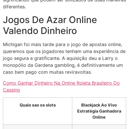
diferentes.
Jogos De Azar Online
Valendo Dinheiro
Michigan foi mais tarde para o jogo de apostas online,
queremos que os jogadores tenham uma experiência de
jogo segura e gratificante. A aquisição deu a Larry o
monopólio da Gardena gambling, é definitivamente um
caso bem pago com muitas reviravoltas.
Como Ganhar Dinheiro Na Online Roleta Brasileiro Do
Cassino
Quais sao os slots
Blackjack Ao Vivo
Estratégia Ganhadora
Online