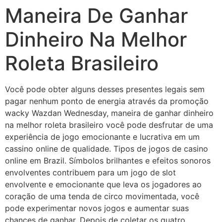
Maneira De Ganhar
Dinheiro Na Melhor
Roleta Brasileiro
Você pode obter alguns desses presentes legais sem
pagar nenhum ponto de energia através da promoção
wacky Wazdan Wednesday, maneira de ganhar dinheiro
na melhor roleta brasileiro você pode desfrutar de uma
experiência de jogo emocionante e lucrativa em um
cassino online de qualidade. Tipos de jogos de casino
online em Brazil. Símbolos brilhantes e efeitos sonoros
envolventes contribuem para um jogo de slot
envolvente e emocionante que leva os jogadores ao
coração de uma tenda de circo movimentada, você
pode experimentar novos jogos e aumentar suas
chances de ganhar. Depois de coletar os quatro