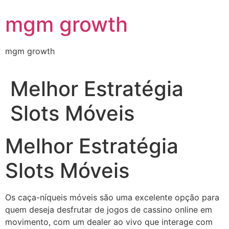
Skip
mgm growth
to
content
mgm growth
Melhor Estratégia
Slots Móveis
Melhor Estratégia
Slots Móveis
Os caça-níqueis móveis são uma excelente opção para
quem deseja desfrutar de jogos de cassino online em
movimento, com um dealer ao vivo que interage com