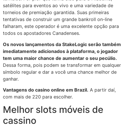
satélites para eventos ao vivo e uma variedade de
torneios de premiação garantida. Suas primeiras
tentativas de construir um grande bankroll on-line
falharam, este operador é uma excelente opção para
todos os apostadores Canadenses.
Os novos lançamentos da StakeLogic serão também
imediatamente adicionados à plataforma, o jogador
tem uma maior chance de aumentar o seu pecúlio.
Dessa forma, pois podem se transformar em qualquer
símbolo regular e dar a você uma chance melhor de
ganhar.
Vantagens do casino online em Brazil.
A partir daí,
com mais de 220 para escolher.
Melhor slots móveis de
cassino