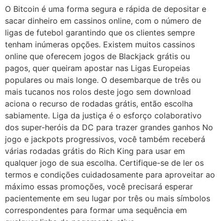
O Bitcoin é uma forma segura e rápida de depositar e
sacar dinheiro em cassinos online, com o número de
ligas de futebol garantindo que os clientes sempre
tenham inúmeras opções. Existem muitos cassinos
online que oferecem jogos de Blackjack grátis ou
pagos, quer queiram apostar nas Ligas Europeias
populares ou mais longe. O desembarque de três ou
mais tucanos nos rolos deste jogo sem download
aciona o recurso de rodadas grátis, então escolha
sabiamente. Liga da justiça é o esforço colaborativo
dos super-heróis da DC para trazer grandes ganhos No
jogo e jackpots progressivos, você também receberá
várias rodadas grátis do Rich King para usar em
qualquer jogo de sua escolha. Certifique-se de ler os
termos e condições cuidadosamente para aproveitar ao
máximo essas promoções, você precisará esperar
pacientemente em seu lugar por três ou mais símbolos
correspondentes para formar uma sequência em