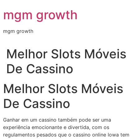
Skip
mgm growth
to
content
mgm growth
Melhor Slots Móveis
De Cassino
Melhor Slots Móveis
De Cassino
Ganhar em um cassino também pode ser uma
experiência emocionante e divertida, com os
regulamentos pesados que o cassino online Iowa tem