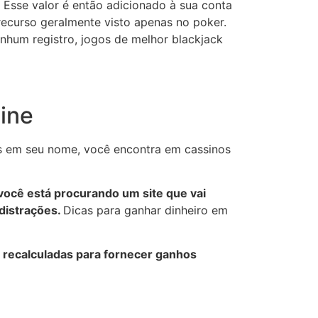
 Esse valor é então adicionado à sua conta
recurso geralmente visto apenas no poker.
nhum registro, jogos de melhor blackjack
line
os em seu nome, você encontra em cassinos
você está procurando um site que vai
distrações.
Dicas para ganhar dinheiro em
 recalculadas para fornecer ganhos