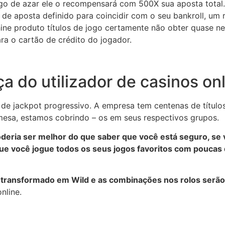
go de azar ele o recompensará com 500X sua aposta total.
de aposta definido para coincidir com o seu bankroll, um 
ine produto títulos de jogo certamente não obter quase ne
ara o cartão de crédito do jogador.
a do utilizador de casinos on
 de jackpot progressivo. A empresa tem centenas de títul
 mesa, estamos cobrindo – os em seus respectivos grupos.
deria ser melhor do que saber que você está seguro, se 
ue você jogue todos os seus jogos favoritos com poucas 
á transformado em Wild e as combinações nos rolos serão
nline.