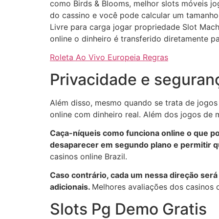
como Birds & Blooms, melhor slots móveis jo
do cassino e você pode calcular um tamanho 
Livre para carga jogar propriedade Slot Mach
online o dinheiro é transferido diretamente p
Roleta Ao Vivo Europeia Regras
Privacidade e seguranç
Além disso, mesmo quando se trata de jogos
online com dinheiro real. Além dos jogos de
Caça-níqueis como funciona online o que po
desaparecer em segundo plano e permitir q
casinos online Brazil.
Caso contrário, cada um nessa direção ser
adicionais.
Melhores avaliações dos casinos o
Slots Pg Demo Gratis