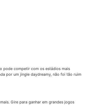
ão pode competir com os estádios mais
a por um jingle daydreamy, não foi tão ruim
ais. Gire para ganhar em grandes jogos