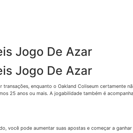
eis Jogo De Azar
eis Jogo De Azar
zar transações, enquanto o Oakland Coliseum certamente n
imos 25 anos ou mais. A jogabilidade também é acompanhad
o, você pode aumentar suas apostas e começar a ganhar m