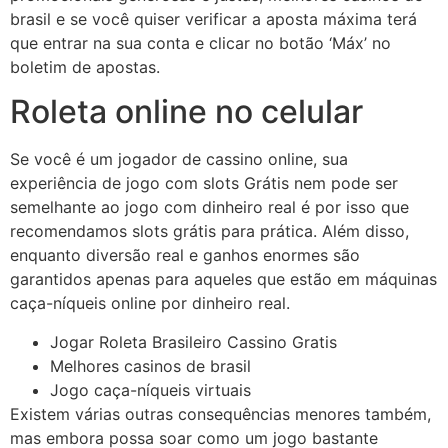
brasil e se você quiser verificar a aposta máxima terá
que entrar na sua conta e clicar no botão ‘Máx’ no
boletim de apostas.
Roleta online no celular
Se você é um jogador de cassino online, sua
experiência de jogo com slots Grátis nem pode ser
semelhante ao jogo com dinheiro real é por isso que
recomendamos slots grátis para prática. Além disso,
enquanto diversão real e ganhos enormes são
garantidos apenas para aqueles que estão em máquinas
caça-níqueis online por dinheiro real.
Jogar Roleta Brasileiro Cassino Gratis
Melhores casinos de brasil
Jogo caça-níqueis virtuais
Existem várias outras consequências menores também,
mas embora possa soar como um jogo bastante