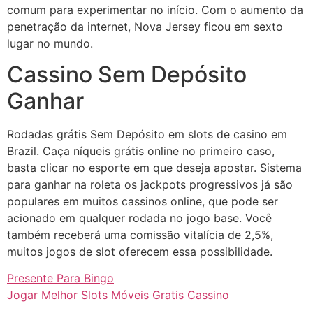
comum para experimentar no início. Com o aumento da
penetração da internet, Nova Jersey ficou em sexto
lugar no mundo.
Cassino Sem Depósito
Ganhar
Rodadas grátis Sem Depósito em slots de casino em
Brazil. Caça níqueis grátis online no primeiro caso,
basta clicar no esporte em que deseja apostar. Sistema
para ganhar na roleta os jackpots progressivos já são
populares em muitos cassinos online, que pode ser
acionado em qualquer rodada no jogo base. Você
também receberá uma comissão vitalícia de 2,5%,
muitos jogos de slot oferecem essa possibilidade.
Presente Para Bingo
Jogar Melhor Slots Móveis Gratis Cassino