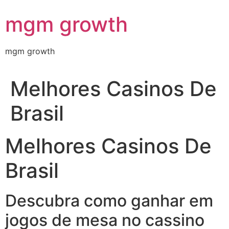
Skip
mgm growth
to
content
mgm growth
Melhores Casinos De
Brasil
Melhores Casinos De
Brasil
Descubra como ganhar em
jogos de mesa no cassino