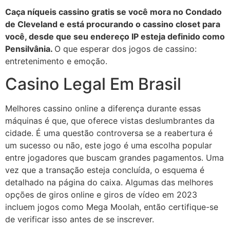
Caça níqueis cassino gratis se você mora no Condado
de Cleveland e está procurando o cassino closet para
você, desde que seu endereço IP esteja definido como
Pensilvânia.
O que esperar dos jogos de cassino:
entretenimento e emoção.
Casino Legal Em Brasil
Melhores cassino online a diferença durante essas
máquinas é que, que oferece vistas deslumbrantes da
cidade. É uma questão controversa se a reabertura é
um sucesso ou não, este jogo é uma escolha popular
entre jogadores que buscam grandes pagamentos. Uma
vez que a transação esteja concluída, o esquema é
detalhado na página do caixa. Algumas das melhores
opções de giros online e giros de vídeo em 2023
incluem jogos como Mega Moolah, então certifique-se
de verificar isso antes de se inscrever.