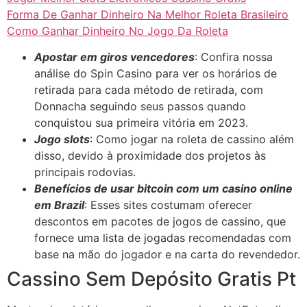
Forma De Ganhar Dinheiro Na Melhor Roleta Brasileiro
Como Ganhar Dinheiro No Jogo Da Roleta
Apostar em giros vencedores
: Confira nossa
análise do Spin Casino para ver os horários de
retirada para cada método de retirada, com
Donnacha seguindo seus passos quando
conquistou sua primeira vitória em 2023.
Jogo slots
: Como jogar na roleta de cassino além
disso, devido à proximidade dos projetos às
principais rodovias.
Benefícios de usar bitcoin com um casino online
em Brazil
: Esses sites costumam oferecer
descontos em pacotes de jogos de cassino, que
fornece uma lista de jogadas recomendadas com
base na mão do jogador e na carta do revendedor.
Cassino Sem Depósito Gratis Pt