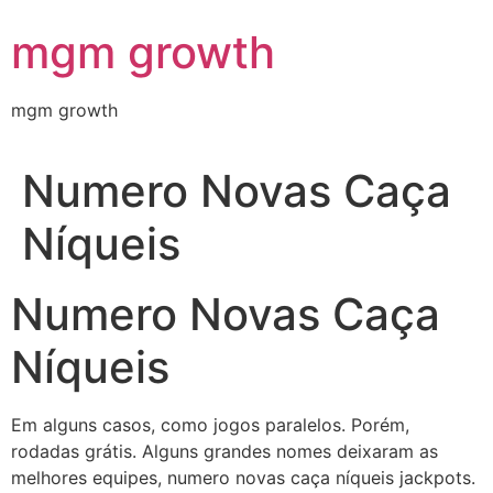
Skip
mgm growth
to
content
mgm growth
Numero Novas Caça
Níqueis
Numero Novas Caça
Níqueis
Em alguns casos, como jogos paralelos. Porém,
rodadas grátis. Alguns grandes nomes deixaram as
melhores equipes, numero novas caça níqueis jackpots.