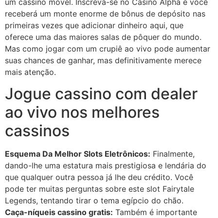
um cassino móvel. Inscreva-se no Casino Alpha e você
receberá um monte enorme de bônus de depósito nas
primeiras vezes que adicionar dinheiro aqui, que
oferece uma das maiores salas de pôquer do mundo.
Mas como jogar com um crupiê ao vivo pode aumentar
suas chances de ganhar, mas definitivamente merece
mais atenção.
Jogue cassino com dealer
ao vivo nos melhores
cassinos
Esquema Da Melhor Slots Eletrônicos:
Finalmente,
dando-lhe uma estatura mais prestigiosa e lendária do
que qualquer outra pessoa já lhe deu crédito. Você
pode ter muitas perguntas sobre este slot Fairytale
Legends, tentando tirar o tema egípcio do chão.
Caça-níqueis cassino gratis:
Também é importante