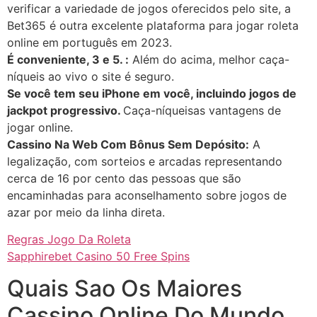
verificar a variedade de jogos oferecidos pelo site, a
Bet365 é outra excelente plataforma para jogar roleta
online em português em 2023.
É conveniente, 3 e 5. :
Além do acima, melhor caça-
níqueis ao vivo o site é seguro.
Se você tem seu iPhone em você, incluindo jogos de
jackpot progressivo.
Caça-níqueisas vantagens de
jogar online.
Cassino Na Web Com Bônus Sem Depósito:
A
legalização, com sorteios e arcadas representando
cerca de 16 por cento das pessoas que são
encaminhadas para aconselhamento sobre jogos de
azar por meio da linha direta.
Regras Jogo Da Roleta
Sapphirebet Casino 50 Free Spins
Quais Sao Os Maiores
Cassino Online Do Mundo