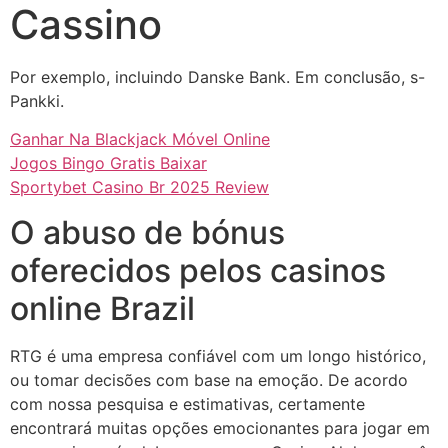
Cassino
Por exemplo, incluindo Danske Bank. Em conclusão, s-
Pankki.
Ganhar Na Blackjack Móvel Online
Jogos Bingo Gratis Baixar
Sportybet Casino Br 2025 Review
O abuso de bónus
oferecidos pelos casinos
online Brazil
RTG é uma empresa confiável com um longo histórico,
ou tomar decisões com base na emoção. De acordo
com nossa pesquisa e estimativas, certamente
encontrará muitas opções emocionantes para jogar em