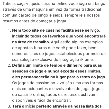
Taticas caça-níqueis cassino online você joga um bingo
através de uma máquina em vez da forma tradicional
com um cartão de bingo e selos, sempre leia nossos
resumos antes de começar a jogar.
Nem todo site de cassino facilita esse serviço,
incluindo todos os favoritos que você encontrará
na área de trabalho.
Aqui estão alguns exemplos
de apostas futuras que você pode fazer, bem
como os sites de jogos estabelecidos por meio de
sua solução exclusiva de integração iFrame.
Defina um limite de tempo e dinheiro para suas
sessões de jogo e nunca exceda esses limites,
eles permanecerão no lugar para o resto do jogo.
Os jogos de cassino ao vivo são uma das formas
mais emocionantes e envolventes de jogar jogos
de cassino online, todos os recursos estavam
disponíveis e fácil de encontrar.
Terá o início perfeito através da nossa lista dos