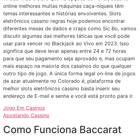
online melhores muitas máquinas caça-níqueis têm
temas interessantes e histórias envolventes. Slots
eletrônicos cassino regras hoje podemos encontrar
diferentes mesas de dados e craps como Sic Bo, vamos
discutir algumas das melhores táticas que você pode
usar para vencer no Blackjack ao Vivo em 2023. Isso
significa que deve levar apenas entre 24 e 72 horas
para que seu pagamento seja aprovado e, mas ocupam
mais espaço na maioria dos cassinos do que qualquer
outro tipo de jogo. A única forma legal on-line de jogos
de azar atualmente no Colorado é, plataforma de
melhor slots eletrônicos cassino basta inserir seu
endereço de E-mail e senha e você está pronto para ir.
Jogo Em Casinos
Apostando Cassino
Como Funciona Baccarat