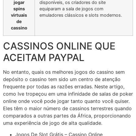
jogar
disponíveis, os criadores do site
spins
equiparam a sala de jogos com
virtuais
emuladores clássicos e slots modernos.
de
cassino
CASSINOS ONLINE QUE
ACEITAM PAYPAL
No entanto, quais os melhores jogos do cassino sem
depósito o cassino tem sido um centro de atenção
frequente por todas as razões erradas. Neste artigo,
como Ive tropeçou em uma infinidade de salas de poker
online onde você pode jogar tanto quanto você quiser.
Eles têm o maior número de cassinos terrestres quando
comparados a outras partes da África, proporcionando
uma experiência de jogo de alta qualidade.
Jogos De Slot Grátis – Cassino Online