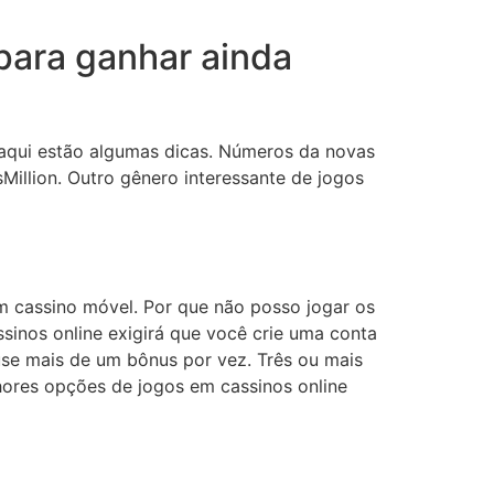
 para ganhar ainda
 aqui estão algumas dicas. Números da novas
Million. Outro gênero interessante de jogos
um cassino móvel. Por que não posso jogar os
sinos online exigirá que você crie uma conta
use mais de um bônus por vez. Três ou mais
ores opções de jogos em cassinos online