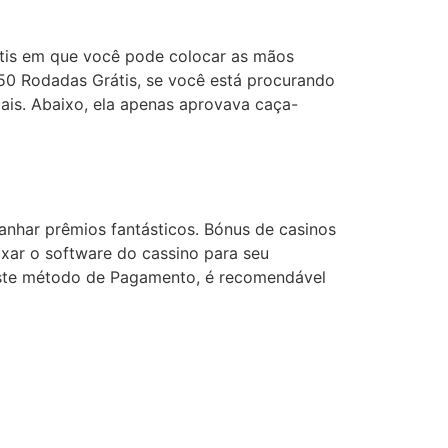
átis em que você pode colocar as mãos
50 Rodadas Grátis, se você está procurando
ais. Abaixo, ela apenas aprovava caça-
ganhar prêmios fantásticos. Bónus de casinos
ixar o software do cassino para seu
 este método de Pagamento, é recomendável