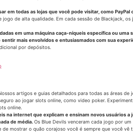
ar em todas as lojas que você pode visitar, como PayPal 
jogo de alta qualidade. Em cada sessão de Blackjack, os 
dadas em uma máquina caça-níqueis específica ou uma se
 sentir mais envolvidos e entusiasmados com sua experi
icional por depósitos.
o
ossos artigos e guias detalhados para todas as áreas de j
seguro ao jogar slots online, como video poker. Experime
ts online.
eis na internet que explicam e ensinam novos usuários a
mada de média.
Os Blue Devils venceram cada jogo por um 
e de mostrar o quão corajoso você é sempre que você vê tr