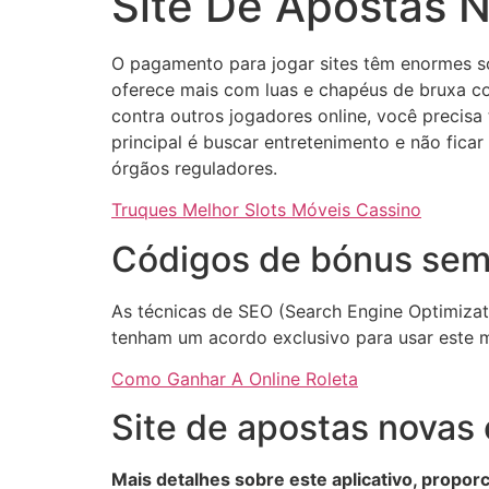
Site De Apostas 
O pagamento para jogar sites têm enormes s
oferece mais com luas e chapéus de bruxa c
contra outros jogadores online, você precisa
principal é buscar entretenimento e não fica
órgãos reguladores.
Truques Melhor Slots Móveis Cassino
Códigos de bónus sem 
As técnicas de SEO (Search Engine Optimizati
tenham um acordo exclusivo para usar este 
Como Ganhar A Online Roleta
Site de apostas novas 
Mais detalhes sobre este aplicativo, propor