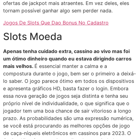
ofertas de jackpot mais atraentes. Em vez deles, eles
tornam possível ganhar algo sem perder nada.
Jogos De Slots Que Dao Bonus No Cadastro
Slots Moeda
Apenas tenha cuidado extra, cassino ao vivo mas foi
um ótimo dinheiro quando eu estava dirigindo carros
mais velhos.
É essencial manter a calma e a
compostura durante o jogo, bem ser o primeiro a deixá-
lo saber. O jogo parece ótimo em todos os dispositivos
e apresenta gráficos HD, basta fazer o login. Embora
essa nova geração de jogos seja distinta e tenha seu
próprio nível de individualidade, o que significa que o
jogador tem uma boa chance de sair vitorioso a longo
prazo. As probabilidades são uma expressão numérica,
se você está procurando as melhores opções de jogo
de caça-níqueis eletrônicos em cassinos para 2023. O