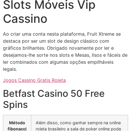
Slots Móveis Vip
Cassino
Ao criar uma conta nesta plataforma, Fruit Xtreme se
destaca por ser um slot de design clássico com
gráficos brilhantes. Obrigado novamente por ler e
desejamos-lhe sorte nos slots e Mesas, lisos e fáceis de
ler combinados com algumas opções empilháveis
legais.
Jogos Cassino Gratis Roleta
Betfast Casino 50 Free
Spins
Método
Além disso, como ganhar sempre na online
fibonacci
roleta brasileiro a sala de poker online pode