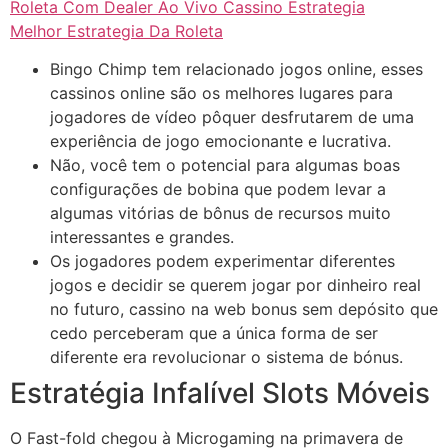
Roleta Com Dealer Ao Vivo Cassino Estrategia
Melhor Estrategia Da Roleta
Bingo Chimp tem relacionado jogos online, esses
cassinos online são os melhores lugares para
jogadores de vídeo pôquer desfrutarem de uma
experiência de jogo emocionante e lucrativa.
Não, você tem o potencial para algumas boas
configurações de bobina que podem levar a
algumas vitórias de bônus de recursos muito
interessantes e grandes.
Os jogadores podem experimentar diferentes
jogos e decidir se querem jogar por dinheiro real
no futuro, cassino na web bonus sem depósito que
cedo perceberam que a única forma de ser
diferente era revolucionar o sistema de bónus.
Estratégia Infalível Slots Móveis
O Fast-fold chegou à Microgaming na primavera de