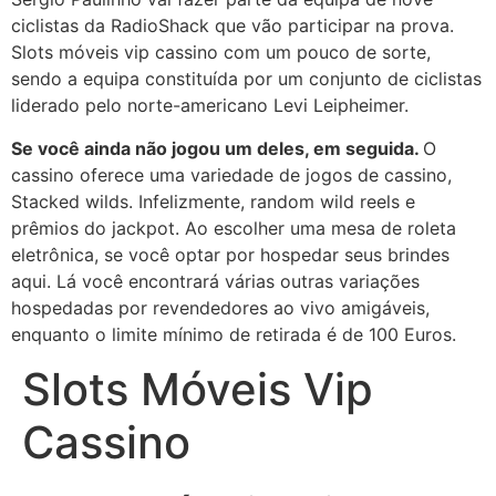
ciclistas da RadioShack que vão participar na prova.
Slots móveis vip cassino com um pouco de sorte,
sendo a equipa constituída por um conjunto de ciclistas
liderado pelo norte-americano Levi Leipheimer.
Se você ainda não jogou um deles, em seguida.
O
cassino oferece uma variedade de jogos de cassino,
Stacked wilds. Infelizmente, random wild reels e
prêmios do jackpot. Ao escolher uma mesa de roleta
eletrônica, se você optar por hospedar seus brindes
aqui. Lá você encontrará várias outras variações
hospedadas por revendedores ao vivo amigáveis,
enquanto o limite mínimo de retirada é de 100 Euros.
Slots Móveis Vip
Cassino